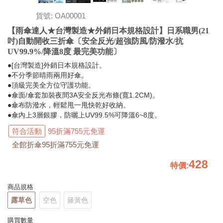
貨號: OA00001
【雨傘達人★台灣製造★外銷日本規格設計】日系職男(21
吋)自動開收三折傘〔安全反光/超強防風/防潑水/抗
UV99.9%/降溫8度 最完美功能〕
●[台灣製造]外銷日本規格設計。
●不分季節晴雨兩用好傘。
●頂級完美全方位守護功能。
●傘面/傘套加裝夜間3A安全反光布條(寬1.2CM)。
●傘布防潑水，輕鬆甩一甩快乾好收納。
●傘內上3層銀膠，防曬上UV99.5%可降溫6~8度。
符合活動
95折滿755元免運
全館折傘95折滿755元免運
428
特價
:
商品規格
露草色
空色
籐黃色
購買數量