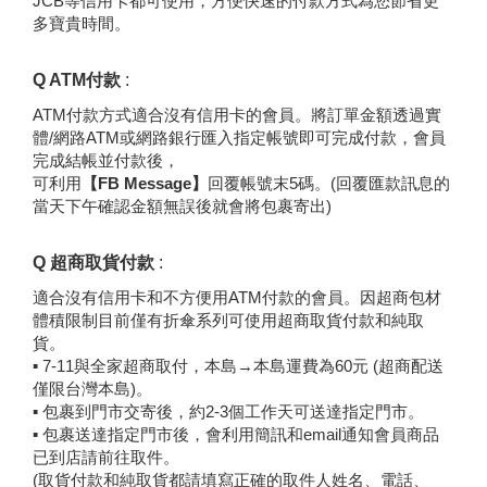
JCB等信用卡
都可使用，方便快速的付款方式為您節省更
多寶貴時間。
Q
ATM付款
:
ATM付款方式適合沒有信用卡的會員。將訂單金額透過實
體/網路ATM
或網路銀行匯入指定帳號即可完成付款，會員
完成結帳並付款後，
可利用
【FB Message】
回覆帳號末5碼。
(回覆匯款訊息的
當天下午確認金額無誤後就會將包裹寄出)
Q
超商取貨付款
:
適合沒有信用卡和不方便用ATM付款的會員。因超商包材
體積限制目前僅有折傘系列可使用超商取貨付款和純取
貨。
▪ 7-11與全家超商取付，本島→本島運費為60元 (超商配送
僅限台灣本島)。
▪ 包裹到門市交寄後，約2-3個工作天可送達指定門市。
▪ 包裹送達指定門市後，會利用簡訊和email通知會員商品
已到店請前往取件。
(取貨付款和純取貨都請填寫正確的取件人姓名、電話、