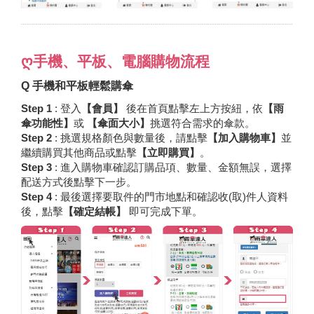
ღ手機、平板、電腦購物流程
Q 手機和平板輕鬆購傘
Step 1
: 登入
【會員】
後在首頁點擊左上方按紐，依
【雨
傘功能性】
或
【傘面大小】
挑選符合需求的傘款。
Step 2
: 挑選規格顏色與數量後，請點擊
【加入購物車】
並
繼續購買其他商品或點擊
【立即購買】
。
Step 3
: 進入購物車確認訂購品項、數量、金額無誤，選擇
配送方式後點擊下一步。
Step 4
: 最後選擇要取件的門市地點和確認收(取)件人資料
後，點擊
【確定結帳】
即可完成下單。