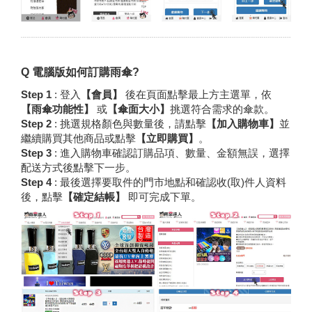
Q 電腦版如何訂購雨傘?
Step 1
: 登入
【會員】
後在頁面點擊最上方主選單，依
【雨傘功能性】
或
【傘面大小】
挑選符合需求的傘款。
Step 2
: 挑選規格顏色與數量後，請點擊
【加入購物車】
並
繼續購買其他商品或點擊
【立即購買】
。
Step 3
: 進入購物車確認訂購品項、數量、金額無誤，選擇
配送方式後點擊下一步。
Step 4
: 最後選擇要取件的門市地點和確認收(取)件人資料
後，點擊
【確定結帳】
即可完成下單。