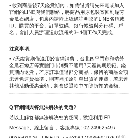
▪ 收到商品後7天鑑賞期內，如需退貨請先來電或加入
官網的LINE與我們聯絡，將商品用原包裝寄回到瑞芳
金瓜石總店，包裹內請附上紙條註明您的LINE名稱或
ID、購買的平台、訂單號碼、銀行帳號與分行碼、戶
名，會計人員辦理退款流程約3~4個工作天完成。
注意事項:
▪ 7天鑑賞期僅適用於官網消費，台北四平門市和瑞芳
金瓜石總店等實體門市消費不適用7天鑑賞期規範。鑑
賞期內退貨，若原訂單僅退部分商品，保留的商品金額
未達免運費標準，則需補扣原訂單出貨的運費，若未達
其他活動優惠金額，將會從退款中扣除折扣的金額。
Q 官網問與答無法解決的問題?
若以上解答都無法解決您的疑問，歡迎利用
FB
Message
、
線上留言
、客服專線 : 02-24962549 /
0935591976、LINE ID : umk8989 / 0935591976 與我