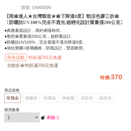
貨號: OM00005
【雨傘達人★台灣製造★傘下降溫8度】勁涼色膠三折傘
〔防曬抗UV100%完全不透光/超輕化設計重量僅200公克〕
●典雅素面設計，簡約俐落時尚。
●整把傘重量僅200公克，超輕量設計。
●防曬抗UV100%，完全遮陽不透光降溫8度。
●強化塑鋼+玻璃纖維，防風設計，堅固耐用。
符合活動
95折滿755元免運
全館折傘95折滿755元免運
370
特價
:
商品規格
玫瑰金
嬌嫩粉
蘋果綠
神秘紫
深藍色
鐵灰色
購買數量
剩餘:
1