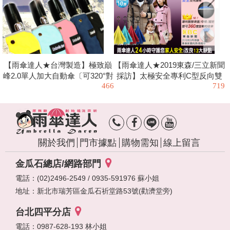
【雨傘達人★台灣製造】極致巔
【雨傘達人★2019東森/三立新聞
峰2.0單人加大自動傘〔可320°對
採訪】太極安全專利C型反向雙
466
719
凹/最防風/最安全/最抗UV 完美
人自動長傘〔傘面可無障礙360
的晴雨兩用傘〕
度旋轉/輕握抗風排風阻/改良反
向傘13大缺點〕
關於我們
門市據點
購物需知
線上留言
金瓜石總店/網路部門
電話：(02)2496-2549 / 0935-591976 蘇小姐
地址：
新北市瑞芳區金瓜石祈堂路53號(勸濟堂旁)
台北四平分店
電話：0987-628-193 林小姐