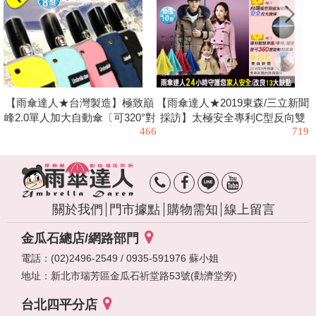
【雨傘達人★台灣製造】極致巔
【雨傘達人★2019東森/三立新聞
峰2.0單人加大自動傘〔可320°對
採訪】太極安全專利C型反向雙
466
719
凹/最防風/最安全/最抗UV 完美
人自動長傘〔傘面可無障礙360
的晴雨兩用傘〕
度旋轉/輕握抗風排風阻/改良反
向傘13大缺點〕
關於我們
門市據點
購物需知
線上留言
金瓜石總店/網路部門
電話：(02)2496-2549 / 0935-591976 蘇小姐
地址：
新北市瑞芳區金瓜石祈堂路53號(勸濟堂旁)
台北四平分店